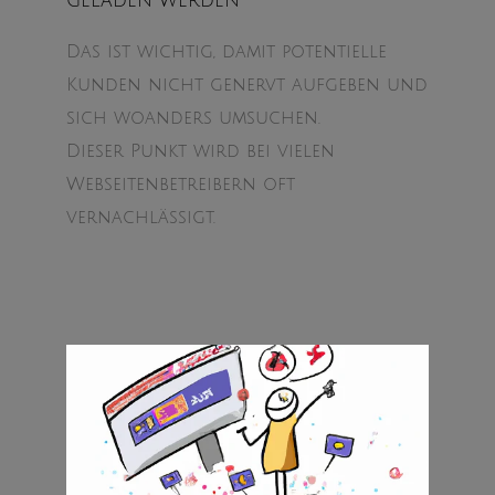
GELADEN WERDEN
Das ist wichtig, damit potentielle
Kunden nicht genervt aufgeben und
sich woanders umsuchen.
Dieser Punkt wird bei vielen
Webseitenbetreibern oft
vernachlässigt.