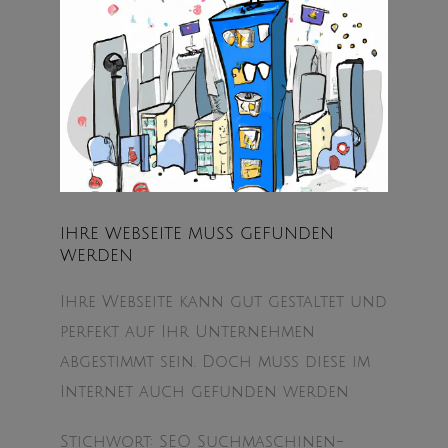
IHRE WEBSEITE MUSS GEFUNDEN
WERDEN
Ihre Webseite kann gut gestaltet und
perfekt auf Ihr Unternehmen
abgestimmt sein. Doch muss diese im
Internet auch gefunden werden
Stichwort: SEO Suchmaschinen-