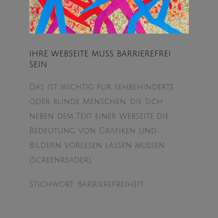
IHRE WEBSEITE MUSS BARRIEREFREI
SEIN
Das ist wichtig für sehbehinderte
oder blinde Menschen, die sich
neben dem Text einer Webseite die
Bedeutung von Grafiken und
Bildern vorlesen lassen müssen
(Screenreader).
Stichwort: Barrierefreiheit