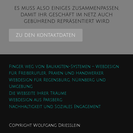
ES MUSS ALSO EINIGES ZUSAMMENPASSEN,
DAMIT IHR GESCHÄFT IM NETZ AUCH
GEBÜHREND REPRÄSENTIERT WIRD
ZU DEN KONTAKTDATEN
Finger weg von Baukasten-Systemen – Webdesign
für Freiberufler, Praxen und Handwerker
Webdesign für Regensburg, Nürnberg und
Umgebung
Die Webseite Ihrer Träume
Webdesign aus Parsberg
Nachhaltigkeit und Soziales Engagement
Copyright Wolfgang Driesslein