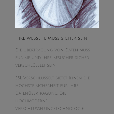
IHRE WEBSEITE MUSS SICHER SEIN
Die Übertragung von Daten muss
für Sie und Ihre Besucher sicher
verschlüsselt sein.
SSL-Verschlüsselt bietet Ihnen die
höchste Sicherheit für Ihre
Datenübertragung. Die
hochmoderne
Verschlüsselungstechnologie